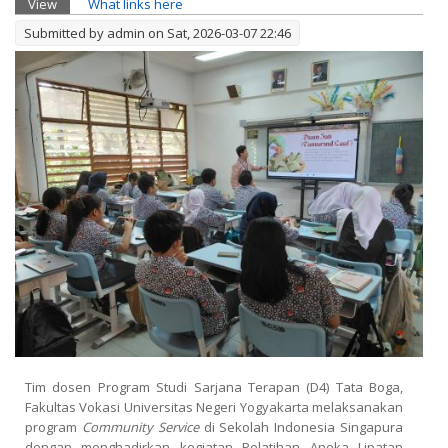
Primary tabs
View
(active tab)
What links here
Submitted by
admin
on Sat, 2026-03-07 22:46
Tim dosen Program Studi Sarjana Terapan (D4) Tata Boga,
Fakultas Vokasi Universitas Negeri Yogyakarta melaksanakan
program
Community Service
di Sekolah Indonesia Singapura
dengan menghadirkan kegiatan Pelatihan Aneka Lipatan